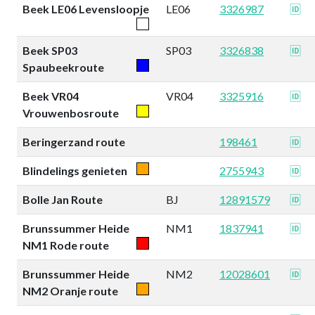
Beek LE06 Levensloopje
LE06
3326987
🆔
Beek SP03
SP03
3326838
🆔
Spaubeekroute
Beek VR04
VR04
3325916
🆔
Vrouwenbosroute
Beringerzand route
198461
🆔
Blindelings genieten
2755943
🆔
Bolle Jan Route
BJ
12891579
🆔
Brunssummer Heide
NM1
1837941
🆔
NM1 Rode route
Brunssummer Heide
NM2
12028601
🆔
NM2 Oranje route