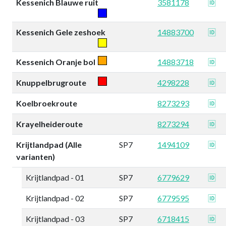
Kessenich Blauwe ruit
3581178
🆔
Kessenich Gele zeshoek
14883700
🆔
Kessenich Oranje bol
14883718
🆔
Knuppelbrugroute
4298228
🆔
Koelbroekroute
8273293
🆔
Krayelheideroute
8273294
🆔
Krijtlandpad (Alle
SP7
1494109
🆔
varianten)
Krijtlandpad - 01
SP7
6779629
🆔
Krijtlandpad - 02
SP7
6779595
🆔
Krijtlandpad - 03
SP7
6718415
🆔