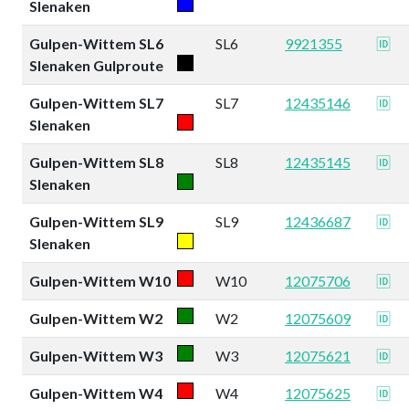
Slenaken
Gulpen-Wittem SL6
SL6
9921355
🆔
Slenaken Gulproute
Gulpen-Wittem SL7
SL7
12435146
🆔
Slenaken
Gulpen-Wittem SL8
SL8
12435145
🆔
Slenaken
Gulpen-Wittem SL9
SL9
12436687
🆔
Slenaken
Gulpen-Wittem W10
W10
12075706
🆔
Gulpen-Wittem W2
W2
12075609
🆔
Gulpen-Wittem W3
W3
12075621
🆔
Gulpen-Wittem W4
W4
12075625
🆔