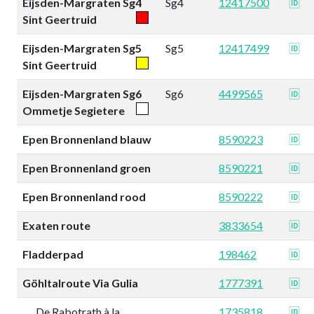
Eijsden-Margraten Sg4
Sg4
12417500
🆔
Sint Geertruid
Eijsden-Margraten Sg5
Sg5
12417499
🆔
Sint Geertruid
Eijsden-Margraten Sg6
Sg6
4499565
🆔
Ommetje Segietere
Epen Bronnenland blauw
8590223
🆔
Epen Bronnenland groen
8590221
🆔
Epen Bronnenland rood
8590222
🆔
Exaten route
3833654
🆔
Fladderpad
198462
🆔
Göhltalroute Via Gulia
1777391
🆔
De Rabotrath à la
1735818
🆔