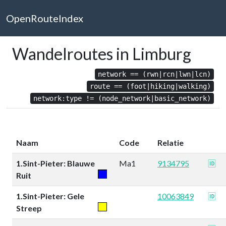
OpenRouteIndex
Wandelroutes in Limburg
network == (rwn|rcn|lwn|lcn)
route == (foot|hiking|walking)
network:type != (node_network|basic_network)
Naam
Code
Relatie
1.Sint-Pieter: Blauwe
Ma1
9134795
🆔
Ruit
1.Sint-Pieter: Gele
10063849
🆔
Streep