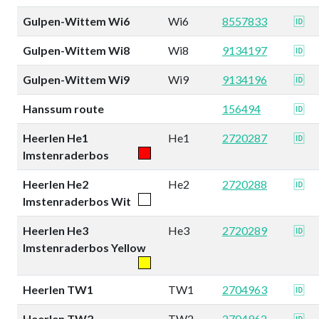
Gulpen-Wittem Wi6
Wi6
8557833
🆔
Gulpen-Wittem Wi8
Wi8
9134197
🆔
Gulpen-Wittem Wi9
Wi9
9134196
🆔
Hanssum route
156494
🆔
Heerlen He1
He1
2720287
🆔
Imstenraderbos
Heerlen He2
He2
2720288
🆔
Imstenraderbos Wit
Heerlen He3
He3
2720289
🆔
Imstenraderbos Yellow
Heerlen TW1
TW1
2704963
🆔
Heerlen TW2
TW2
2704962
🆔