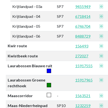
Krijtlandpad - 03a
SP7
9455949
🆔
Krijtlandpad - 04
SP7
6718414
🆔
Krijtlandpad - 05
SP7
6746704
🆔
Krijtlandpad - 06
SP7
8488729
🆔
Kwir route
156493
🆔
Kwistbeek route
272027
🆔
Laurabossen Blauwe ruit
15917555
🆔
Laurabossen Groene
15917965
🆔
rechthoek
Maascorridor
-
1563521
🆔
Maas-Niederrheinpad
SP10
1232259
🆔