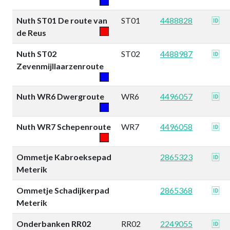
Nuth ST01 De route van
ST01
4488828
🆔
de Reus
Nuth ST02
ST02
4488987
🆔
Zevenmijllaarzenroute
Nuth WR6 Dwergroute
WR6
4496057
🆔
Nuth WR7 Schepenroute
WR7
4496058
🆔
Ommetje Kabroeksepad
2865323
🆔
Meterik
Ommetje Schadijkerpad
2865368
🆔
Meterik
Onderbanken RR02
RR02
2249055
🆔