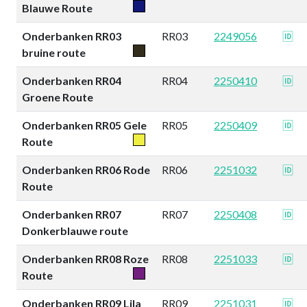
Blauwe Route
Onderbanken RR03
RR03
2249056
🆔
bruine route
Onderbanken RR04
RR04
2250410
🆔
Groene Route
Onderbanken RR05 Gele
RR05
2250409
🆔
Route
Onderbanken RR06 Rode
RR06
2251032
🆔
Route
Onderbanken RR07
RR07
2250408
🆔
Donkerblauwe route
Onderbanken RR08 Roze
RR08
2251033
🆔
Route
Onderbanken RR09 Lila
RR09
2251031
🆔