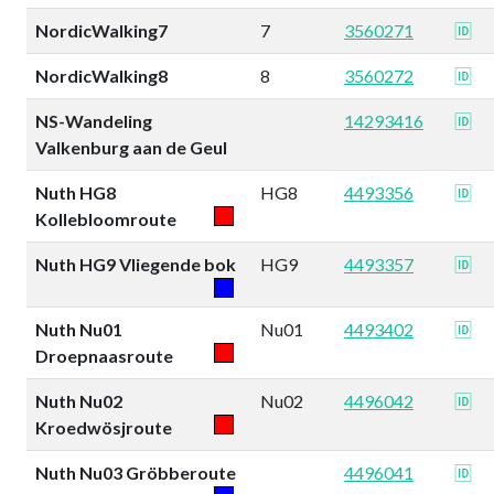
NordicWalking7
7
3560271
🆔
NordicWalking8
8
3560272
🆔
NS-Wandeling
14293416
🆔
Valkenburg aan de Geul
Nuth HG8
HG8
4493356
🆔
Kollebloomroute
Nuth HG9 Vliegende bok
HG9
4493357
🆔
Nuth Nu01
Nu01
4493402
🆔
Droepnaasroute
Nuth Nu02
Nu02
4496042
🆔
Kroedwösjroute
Nuth Nu03 Gröbberoute
4496041
🆔