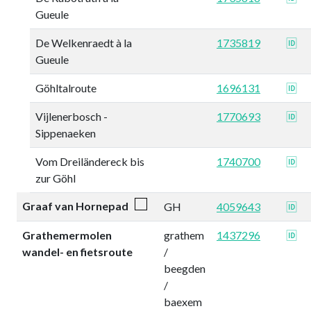
Gueule
De Welkenraedt à la
1735819
🆔
Gueule
Göhltalroute
1696131
🆔
Vijlenerbosch -
1770693
🆔
Sippenaeken
Vom Dreiländereck bis
1740700
🆔
zur Göhl
Graaf van Hornepad
GH
4059643
🆔
Grathemermolen
grathem
1437296
🆔
wandel- en fietsroute
/
beegden
/
baexem