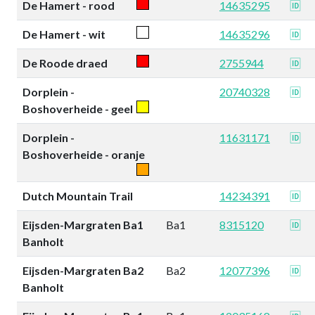
De Hamert - rood
14635295
🆔
De Hamert - wit
14635296
🆔
De Roode draed
2755944
🆔
Dorplein -
20740328
🆔
Boshoverheide - geel
Dorplein -
11631171
🆔
Boshoverheide - oranje
Dutch Mountain Trail
14234391
🆔
Eijsden-Margraten Ba1
Ba1
8315120
🆔
Banholt
Eijsden-Margraten Ba2
Ba2
12077396
🆔
Banholt