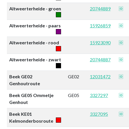
Altweerterheide - groen
20744889
🆔
Altweerterheide - paars
15926859
🆔
Altweerterheide - rood
15923090
🆔
Altweerterheide - zwart
20744887
🆔
Beek GE02
GE02
12031472
🆔
Genhoutroute
Beek GE05 Ommetje
GE05
3327297
🆔
Genhout
Beek KE01
3327095
🆔
Kelmonderbosroute