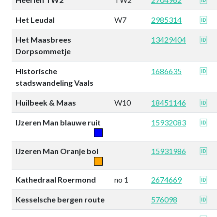
Het Leudal
W7
2985314
🆔
Het Maasbrees
13429404
🆔
Dorpsommetje
Historische
1686635
🆔
stadswandeling Vaals
Huilbeek & Maas
W10
18451146
🆔
IJzeren Man blauwe ruit
15932083
🆔
IJzeren Man Oranje bol
15931986
🆔
Kathedraal Roermond
no 1
2674669
🆔
Kesselsche bergen route
576098
🆔