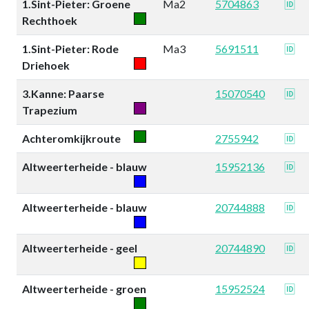
1.Sint-Pieter: Groene
Ma2
5704863
🆔
Rechthoek
1.Sint-Pieter: Rode
Ma3
5691511
🆔
Driehoek
3.Kanne: Paarse
15070540
🆔
Trapezium
Achteromkijkroute
2755942
🆔
Altweerterheide - blauw
15952136
🆔
Altweerterheide - blauw
20744888
🆔
Altweerterheide - geel
20744890
🆔
Altweerterheide - groen
15952524
🆔