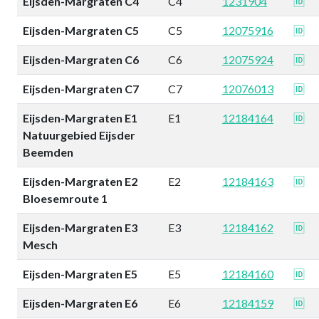
Eijsden-Margraten C4
C4
1231904
🆔
Eijsden-Margraten C5
C5
12075916
🆔
Eijsden-Margraten C6
C6
12075924
🆔
Eijsden-Margraten C7
C7
12076013
🆔
Eijsden-Margraten E1
E1
12184164
🆔
Natuurgebied Eijsder
Beemden
Eijsden-Margraten E2
E2
12184163
🆔
Bloesemroute 1
Eijsden-Margraten E3
E3
12184162
🆔
Mesch
Eijsden-Margraten E5
E5
12184160
🆔
Eijsden-Margraten E6
E6
12184159
🆔