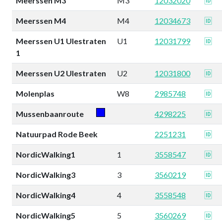
Meerssen M3
M3
12032020
🆔
Meerssen M4
M4
12034673
🆔
Meerssen U1 Ulestraten
U1
12031799
🆔
1
Meerssen U2 Ulestraten
U2
12031800
🆔
Molenplas
W8
2985748
🆔
Mussenbaanroute
4298225
🆔
Natuurpad Rode Beek
2251231
🆔
NordicWalking1
1
3558547
🆔
NordicWalking3
3
3560219
🆔
NordicWalking4
4
3558548
🆔
NordicWalking5
5
3560269
🆔