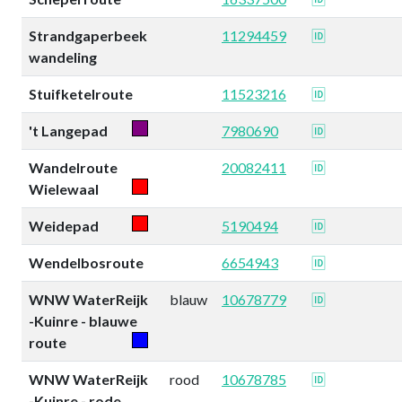
Strandgaperbeek
11294459
🆔
wandeling
Stuifketelroute
11523216
🆔
't Langepad
7980690
🆔
Wandelroute
20082411
🆔
Wielewaal
Weidepad
5190494
🆔
Wendelbosroute
6654943
🆔
WNW WaterReijk
blauw
10678779
🆔
-Kuinre - blauwe
route
WNW WaterReijk
rood
10678785
🆔
-Kuinre - rode