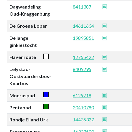
Dagwandeling
8411387
🆔
Oud-Kraggenburg
De Groene Loper
14611634
🆔
De lange
19895851
🆔
ginkiestocht
Havenroute
12755422
🆔
Lelystad-
8409295
🆔
Oostvaardersbos-
Knarbos
Moeraspad
6129718
🆔
Pentapad
20410780
🆔
Rondje Eiland Urk
14435327
🆔
Scheperroute
16337500
🆔