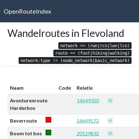
OpenRouteIndex
Wandelroutes in Flevoland
network == (rwn|rcn|lwn|lcn)
route == (foot|hiking|walking)
network:type != (node_network|basic_network)
Naam
Code
Relatie
Avonturenroute
14649350
🆔
Harderbos
Beverroute
14649172
🆔
Boom tot bos
20129832
🆔