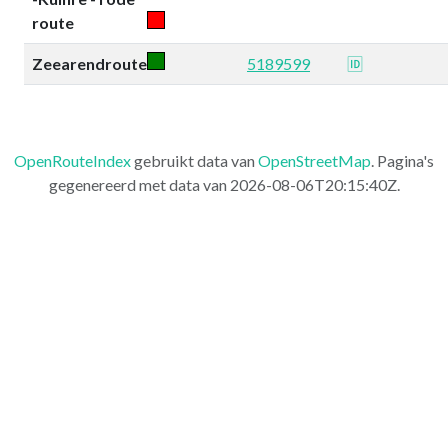
route
Zeearendroute
5189599
🆔
OpenRouteIndex
gebruikt data van
OpenStreetMap
. Pagina's
gegenereerd met data van 2026-08-06T20:15:40Z.